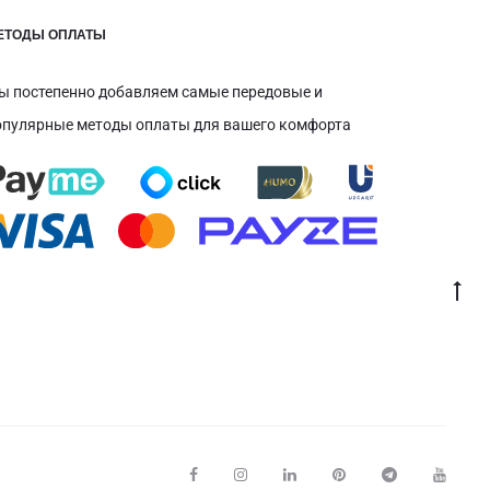
ЕТОДЫ ОПЛАТЫ
ы постепенно добавляем самые передовые и
опулярные методы оплаты для вашего комфорта
Пе
к
на
F
I
L
P
T
Y