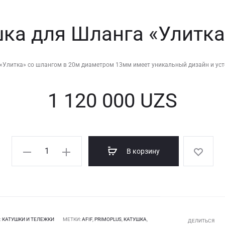
ка для Шланга «Улитка
«Улитка» со шлангом в 20м диаметром 13мм имеет уникальный дизайн и ус
1 120 000
UZS
Количество
В корзину
товара
Катушка
для
Шланга
«Улитка»,
:
КАТУШКИ И ТЕЛЕЖКИ
МЕТКИ:
AFIF
,
PRIMOPLUS
,
КАТУШКА
,
ДЕЛИТЬСЯ