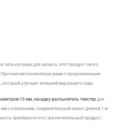
а типа катушек для шланга, этот продукт легко
а. Прочная металлическая рама с прорезиненным
, который улучшит внешний вид вашего сада.
иаметром 13 мм
,
насадку-распылитель твистер
для
 мм с клапанами, соединительный шланг длиной 1 м
ожность приобрести этот исключительный продукт,