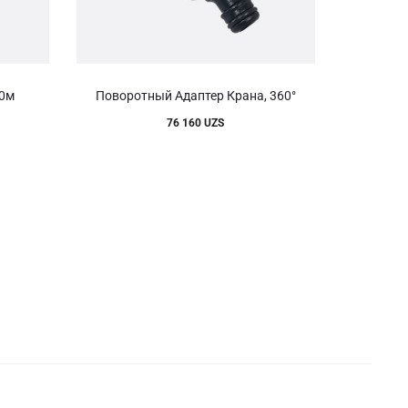
30м
Поворотный Адаптер Крана, 360°
Фа
76 160
UZS