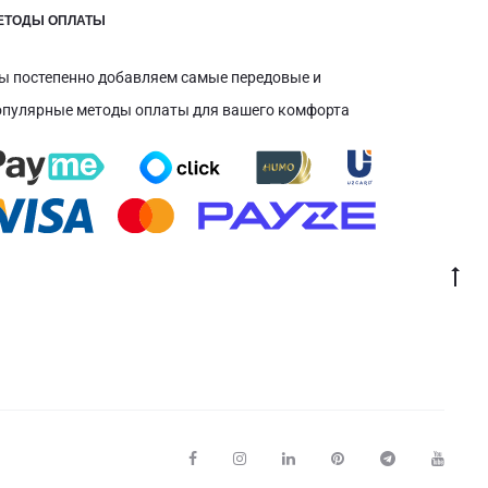
ЕТОДЫ ОПЛАТЫ
ы постепенно добавляем самые передовые и
опулярные методы оплаты для вашего комфорта
Пе
к
на
F
I
L
P
T
Y
a
n
i
i
e
o