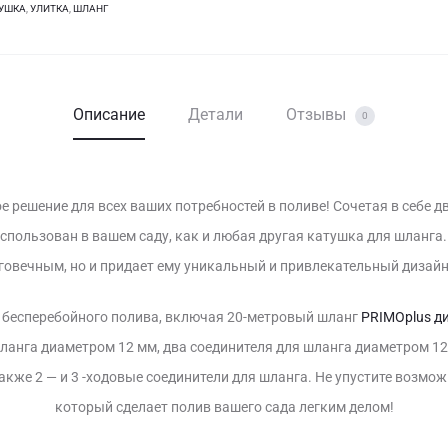
ТУШКА
,
УЛИТКА
,
ШЛАНГ
20м
Описание
Детали
Отзывы
0
 решение для всех ваших потребностей в поливе! Сочетая в себе дв
использован в вашем саду, как и любая другая катушка для шланг
лговечным, но и придает ему уникальный и привлекательный дизайн
я бесперебойного полива, включая 20-метровый шланг
PRIMOplus д
ланга диаметром 12 мм, два соединителя для шланга диаметром 12
также 2 — и 3 -ходовые соединители для шланга. Не упустите возм
который сделает полив вашего сада легким делом!