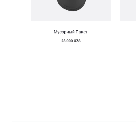
Этот
Мусорный Пакет
товар
28 000
UZS
имеет
несколько
вариаций.
Опции
можно
выбрать
на
странице
товара.