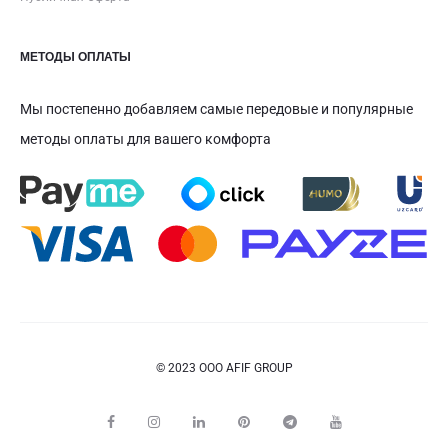
МЕТОДЫ ОПЛАТЫ
Мы постепенно добавляем самые передовые и популярные
методы оплаты для вашего комфорта
© 2023 ООО AFIF GROUP
F
I
L
P
T
Y
a
n
i
i
e
o